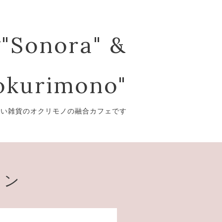
"Sonora" &
kurimono"
愛い雑貨のオクリモノの融合カフェです
ョン