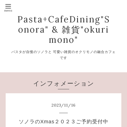
Pasta+CafeDining"S
onora" & 雑貨"okuri
mono"
パスタが自慢のソノラと 可愛い雑貨のオクリモノの融合カフェ
です
インフォメーション
2023
/
11
/
16
ソノラのXmas２０２３ご予約受付中